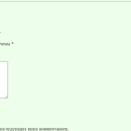
”
ечены
*
ля последующих моих комментариев.