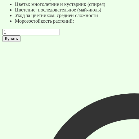
Цветы: многолетние и кустарник (спирея)
Цветение: последовательное (май-июль)
Уход за цветником: средней сложности
Морозостойкость растений:
Количество
товара
Купить
Цветник
"Перед
домом"