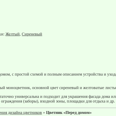
ки:
Желтый
,
Сиреневый
домом, с простой схемой и полным описанием устройства и уход
й моноцветник, основной цвет сиреневый и желтоватые листья
аточно универсальна и подходит для украшения фасада дома или
ь ограждения (заборы), входной зоны, площадки для отдыха и др.
ния дизайна цветников
»
Цветник «Перед домом»