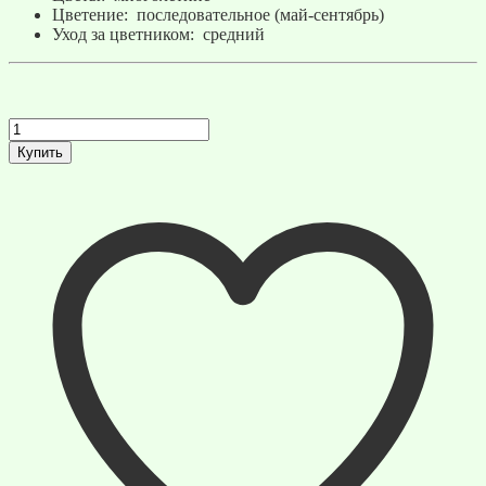
Цветение: последовательное (май-сентябрь)
Уход за цветником: средний
Количество
товара
Купить
Цветник
в
пейзажном
стиле