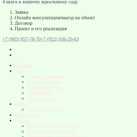
4 шага к вашему идеальному саду
Заявка
Онлайн консультация/выезд на объект
Договор
Проект и его реализация
+7 (905) 957-78-70
+7 (952) 936-20-63
Главная
Услуги
Готовые решения
Проектирование
Благоустройство
Озеленение
Уход за садом
Цены
Расчет стоимости
Портфолио
Акции
Бесплатная консультация
Проект со скидкой 50%
Знакомство с садовником